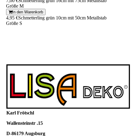
7,00 €
Schmetterling grün 16cm mit 75cm Metallstab
Größe M
In den Warenkorb
4,95 €
Schmetterling grün 10cm mit 50cm Metallstab
Größe S
Karl Frötschl
Wallensteinstr .15
D-86179 Au
gsburg