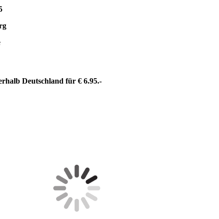
5
rg
e
rhalb Deutschland für € 6.95.-