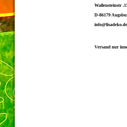
Wallensteinstr .1
D-86179 Au
gsbu
info@lisadeko.d
Versand nur inne