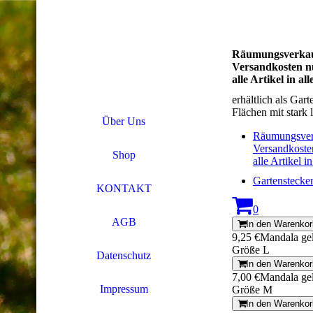
Räumungsverkauf
Versandkosten nu
alle Artikel in a
erhältlich als Ga
Flächen mit stark
Über Uns
Räumungsverk
Versandkosten
Shop
alle Artikel 
Gartenstec
KONTAKT
0
AGB
In den Warenkor
9,25 €
Mandala ge
Größe L
Datenschutz
In den Warenkor
7,00 €
Mandala ge
Impressum
Größe M
In den Warenkor