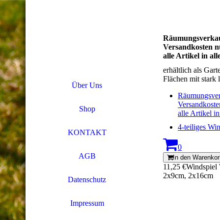
Räumungsverkauf
Versandkosten nu
alle Artikel in a
erhältlich als Ga
Flächen mit stark
Über Uns
Räumungsverk
Versandkosten
Shop
alle Artikel 
4-teiliges 
KONTAKT
0
AGB
In den Warenkor
11,25 €
Windspiel W
2x9cm, 2x16cm
Datenschutz
Impressum