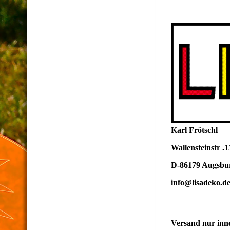
Karl Frötschl
Wallensteinstr .1
D-86179 Au
gsbu
info@lisadeko.d
Versand nur inne