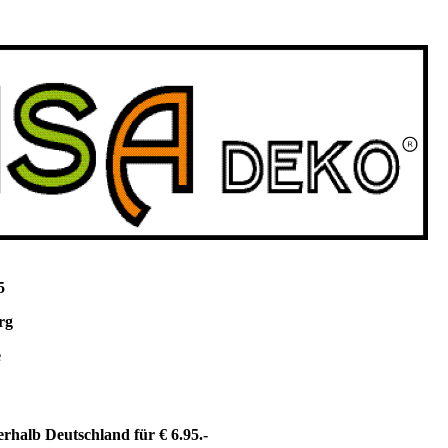
5
rg
e
rhalb Deutschland für € 6.95.-