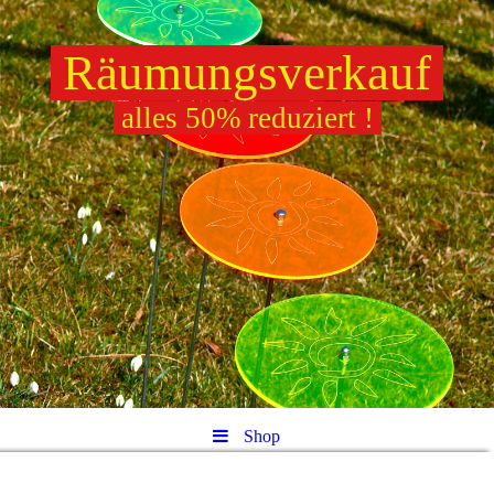
Räumungsverkauf
alles 50% reduziert !
Shop